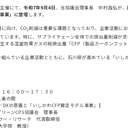
主催にて、
令和7年9月4日
、当協議会理事長 中村昌弘が、
ル事業」に登壇
します。
現に向け、CO
削減は重要な課題となっており、企業活動にお
2
ています。特に、サプライチェーン全体での排出量削減が求
生する温室効果ガスの総排出量「CFP（製品カーボンフッ
り組んでいる企業活動とともに、石川県が進めている「いしか
 １６：００～１７：３０
孔雀の間
／DXの意義と「いしかわCFP算定モデル事業」】
リーンCPS協議会 理事長
サー・リサーチ 代表取締役
大学院 教授）