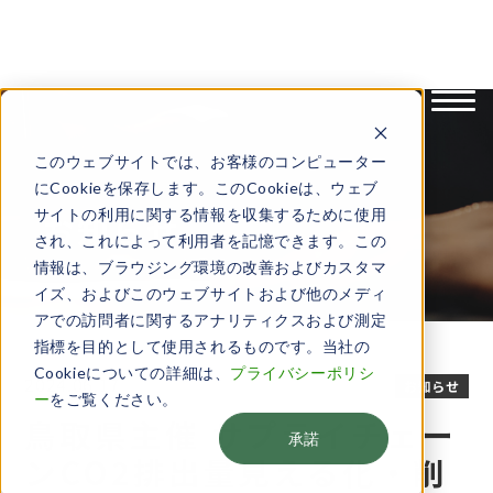
English
日本語
このウェブサイトでは、お客様のコンピューター
にCookieを保存します。このCookieは、ウェブ
サイトの利用に関する情報を収集するために使用
お知らせ
され、これによって利用者を記憶できます。この
情報は、ブラウジング環境の改善およびカスタマ
イズ、およびこのウェブサイトおよび他のメディ
アでの訪問者に関するアナリティクスおよび測定
指標を目的として使用されるものです。当社の
Cookieについての詳細は、
プライバシーポリシ
2024.06.17
お知らせ
ー
をご覧ください。
鳥取県主催 サプライチェー
承諾
ンCO2排出量見える化・削