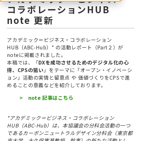
コラボレーションHUB
note 更新
アカデミック＝ビジネス・コラボレーション
HUB（ABC-Hub）* の活動レポート（Part２）が
noteに掲載されました。
本稿では、「
DXを成功させるためのデジタル化の心
得、CPSの狙い
」をテーマに「オープン・イノベーシ
ョン」活動の実情と留意点 や 価値づくりをCPSで進
めることの意義などを紹介しております。
> note 記事はこちら
*アカデミック＝ビジネス・コラボレーション
HUB（ABC-Hub）は、
本協議会の分科会活動の一つ
であるカーボンニュートラルデザイン分科会（東京都
市大学
大久保
寛基
教授 幹事）の新たな活動とし