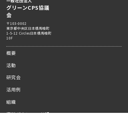
一般社団法人
グリーンCPS協議
会
〒103-0002
東京都中央区日本橋馬喰町
1-5-12 Circles日本橋馬喰町
10F
概要
活動
研究会
活用例
組織
資料ダウンロード
プライバシーポリシー